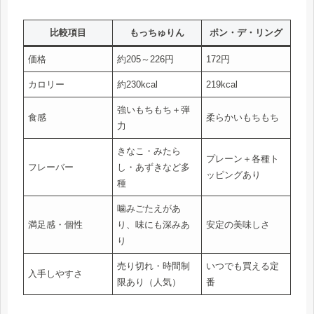
比較項目
もっちゅりん
ポン・デ・リング
価格
約205～226円
172円
カロリー
約230kcal
219kcal
強いもちもち＋弾
食感
柔らかいもちもち
力
きなこ・みたら
プレーン＋各種ト
フレーバー
し・あずきなど多
ッピングあり
種
噛みごたえがあ
満足感・個性
り、味にも深みあ
安定の美味しさ
り
売り切れ・時間制
いつでも買える定
入手しやすさ
限あり（人気）
番