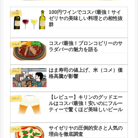
100円ワインでコスパ最強！サイ
グルメ
ゼリヤの美味しい料理との相性抜
群
コスパ最強！ブロンコビリーのサ
グルメ
ラダバーの魅力を語る
はま寿司の値上げ、米（コメ）価
グルメ
格高騰が影響
【レビュー】キリンのグッドエー
グルメ
ルはコスパ最強！安いのにフルー
ティーで驚くほど美味しいビール
サイゼリヤの圧倒的安さと人気の
グルメ
理由を徹底調査