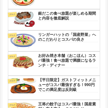
銀だこの食べ放題が楽しめる期間
グルメ
と内容を徹底解説
リンガーハットの「国産野菜」へ
グルメ
のこだわりとコスパの良さ
お好み焼き本舗（おこほん）コス
グルメ
パ最強！食べ放題で満腹になるラ
ンチ・ディナー
【平日限定】ガストフィットメニ
グルメ
ューがコスパ最強すぎる！990円
でこの満足度は反則級
王将の餃子はコスパ最強！国産素
グルメ