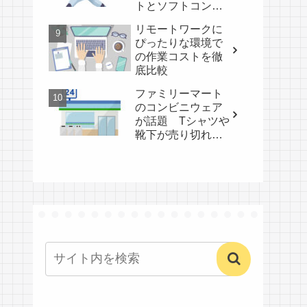
トとソフトコンタ
クトのメリット比
リモートワークに
較
ぴったりな環境で
の作業コストを徹
底比較
ファミリーマート
のコンビニウェア
が話題 Tシャツや
靴下が売り切れ続
出の理由とは？