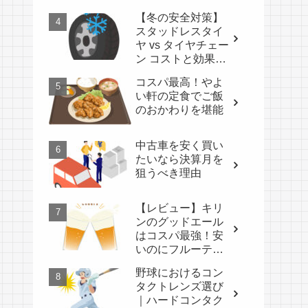
【冬の安全対策】
スタッドレスタイ
ヤ vs タイヤチェー
ン コストと効果比
較
コスパ最高！やよ
い軒の定食でご飯
のおかわりを堪能
中古車を安く買い
たいなら決算月を
狙うべき理由
【レビュー】キリ
ンのグッドエール
はコスパ最強！安
いのにフルーティ
ーで驚くほど美味
野球におけるコン
しいビール
タクトレンズ選び
｜ハードコンタク