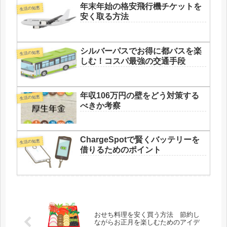
年末年始の格安飛行機チケットを
生活の知恵
安く取る方法
シルバーパスでお得に都バスを楽
生活の知恵
しむ！コスパ最強の交通手段
年収106万円の壁をどう対策する
生活の知恵
べきか考察
ChargeSpotで賢くバッテリーを
生活の知恵
借りるためのポイント
おせち料理を安く買う方法 節約し
ながらお正月を楽しむためのアイデ