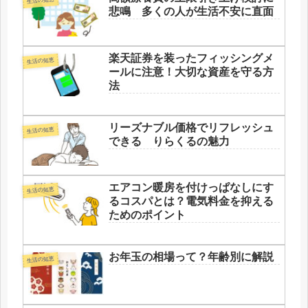
生活の知恵
悲鳴 多くの人が生活不安に直面
楽天証券を装ったフィッシングメ
生活の知恵
ールに注意！大切な資産を守る方
法
リーズナブル価格でリフレッシュ
生活の知恵
できる りらくるの魅力
エアコン暖房を付けっぱなしにす
生活の知恵
るコスパとは？電気料金を抑える
ためのポイント
お年玉の相場って？年齢別に解説
生活の知恵