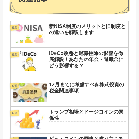
新NISA制度のメリットと旧制度と
投資
の違いを解説します
iDeCo改悪と退職控除の影響を徹
投資
底解説！あなたの年金・退職金に
どう影響する？
12月までに考慮すべき株式投資の
投資
税金関連事項
トランプ相場とドージコインの関
投資
係性
ビットコインの歴史と成り立ちを