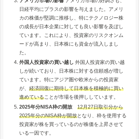
アメリカ市場の影響
アメリカ市場の好調さも、
日経平均にプラスの影響を与えました。アメリ
カの株価が堅調に推移し、特にテクノロジー株
の成長が日本企業に対しても良い影響を及ぼし
ています。これにより、投資家のリスクオンム
ードが高まり、日本株にも資金が流入しまし
た。
外国人投資家の買い越し
外国人投資家の買い越
しが続いており、日本株に対する信頼感が増し
ています。特にアジア圏や欧米からの投資家
が、
経済回復に期待して日本株を積極的に買い
進めている
ことが市場を後押ししています。
2025年分NISA枠の開放
12月27日取引分から
2025年分のNISA枠が開放
となり、枠を使用する
投資家が株を買っているのが株価を上昇させて
いる一因です。